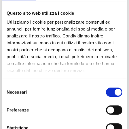
Luogo dell’evento
Questo sito web utilizza i cookie
Utilizziamo i cookie per personalizzare contenuti ed
annunci, per fornire funzionalità dei social media e per
analizzare il nostro traffico. Condividiamo inoltre
informazioni sul modo in cui utilizzi il nostro sito con i
nostri partner che si occupano di analisi dei dati web,
pubblicità e social media, i quali potrebbero combinarle
con altre informazioni che hai fornito loro o che hanno
raccolto dal tuo utilizzo dei loro servizi.
Selezione
Necessari
del
consenso
Preferenze
Accademia di Belle Arti di Ravenna
Statistiche